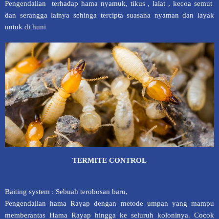
Pengendalian terhadap hama nyamuk, tikus , lalat , kecoa semut
dan serangga lainya sehinga tercipta suasana nyaman dan layak
untuk di huni
TERMITE CONTROL
Baiting system : Sebuah terobosan baru,
Pengendalian hama Rayap dengan metode umpan yang mampu
memberantas Hama Rayap hingga ke seluruh koloninya. Cocok